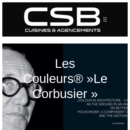
Les
Couleurs® »Le
Corbusier »